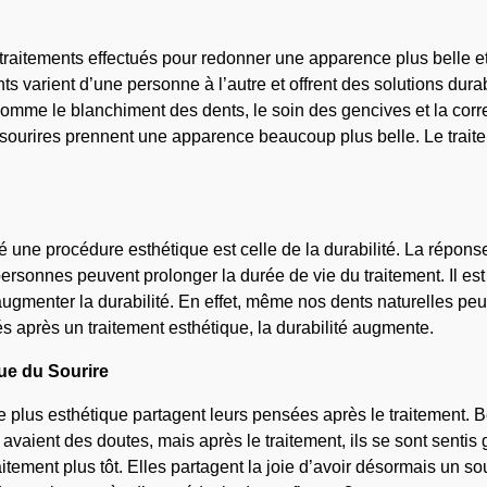
 traitements effectués pour redonner une apparence plus belle et
s varient d’une personne à l’autre et offrent des solutions dura
 comme le blanchiment des dents, le soin des gencives et la corre
sourires prennent une apparence beaucoup plus belle. Le traiteme
é une procédure esthétique est celle de la durabilité. La répo
s personnes peuvent prolonger la durée de vie du traitement. Il e
augmenter la durabilité. En effet, même nos dents naturelles p
és après un traitement esthétique, la durabilité augmente.
ue du Sourire
plus esthétique partagent leurs pensées après le traitement. B
s avaient des doutes, mais après le traitement, ils se sont sen
itement plus tôt. Elles partagent la joie d’avoir désormais un sou