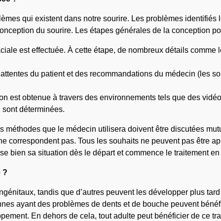
blèmes qui existent dans notre sourire. Les problèmes identifié
onception du sourire. Les étapes générales de la conception pou
ciale est effectuée. À cette étape, de nombreux détails comme les
 attentes du patient et des recommandations du médecin (les souh
n est obtenue à travers des environnements tels que des vidéos
n sont déterminées.
es méthodes que le médecin utilisera doivent être discutées mut
inal ne correspondent pas. Tous les souhaits ne peuvent pas être a
isse bien sa situation dès le départ et commence le traitement 
 ?
génitaux, tandis que d’autres peuvent les développer plus tard
nes ayant des problèmes de dents et de bouche peuvent bénéfici
pement. En dehors de cela, tout adulte peut bénéficier de ce tr