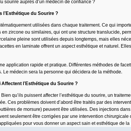
du sourire auprès d’un médecin de confiance ?
 l’Esthétique du Sourire ?
ystématiquement utilisées dans chaque traitement. Ce qui importe
 en zircone ou similaires, qui ont une structure translucide, pe
orcelaine pleine sont utilisées depuis longtemps, mais elles néc
facettes en laminate offrent un aspect esthétique et naturel. Ell
 une application rapide et pratique. Différentes méthodes de fac
s. Le médecin sera la personne qui décidera de la méthode.
ffectent l’Esthétique du Sourire ?
n qu’ils puissent affecter l’esthétique du sourire, un traitemen
ée. Ces problèmes doivent d’abord être traités par des interve
uttières de morsure) peuvent être utilisées. Des injections dans
vent seulement être corrigées par une intervention chirurgicale
ppliquées pour vous donner un aspect sain et esthétique de la 